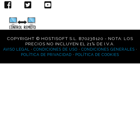
COPYRIGHT © HOSTISOFT S.L. B70236120 - NOTA: LOS
PRECIOS NO INCLUYEN EL 21% DE I.V.A.
·
·
·
AVISO LEGAL
CONDICIONES DE USO
CONDICIONES GENERALES
·
POLÍTICA DE PRIVACIDAD
POLÍTICA DE COOKIES