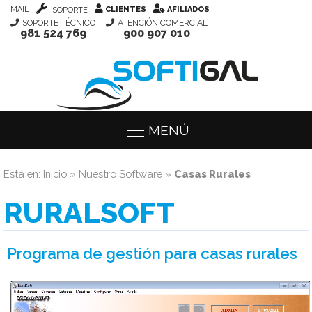
MAIL
CLIENTES
AFILIADOS
SOPORTE
SOPORTE TÉCNICO
ATENCIÓN COMERCIAL
981 524 769
900 907 010
MENÚ
Está en:
Inicio
»
Nuestro Software
»
Casas Rurales
RURALSOFT
Programa de gestión para casas rurales