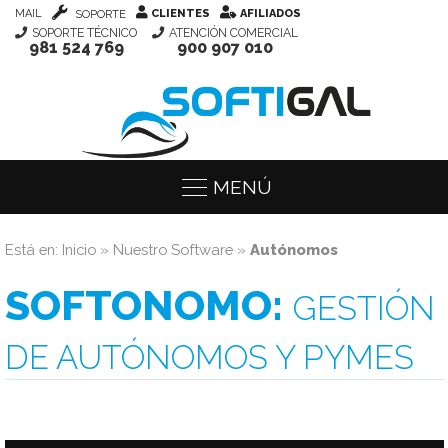
MAIL
CLIENTES
AFILIADOS
SOPORTE
SOPORTE TÉCNICO
ATENCIÓN COMERCIAL
981 524 769
900 907 010
MENÚ
Está en:
Inicio
»
Nuestro Software
»
Autónomos
SOFTONOMO:
GESTIÓN
DE AUTÓNOMOS Y PYMES