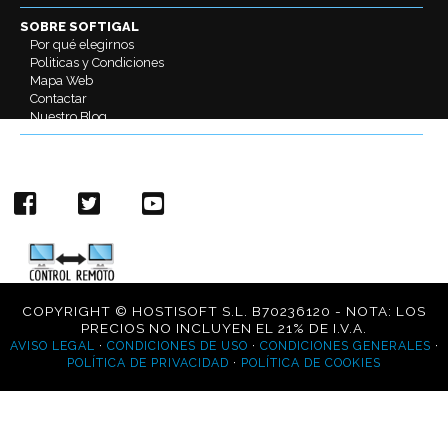
SOBRE SOFTIGAL
Por qué elegirnos
Politicas y Condiciones
Mapa Web
Contactar
Nuestro Blog
REDES SOCIALES
COPYRIGHT © HOSTISOFT S.L. B70236120 - NOTA: LOS
PRECIOS NO INCLUYEN EL 21% DE I.V.A.
·
·
·
AVISO LEGAL
CONDICIONES DE USO
CONDICIONES GENERALES
·
POLÍTICA DE PRIVACIDAD
POLÍTICA DE COOKIES